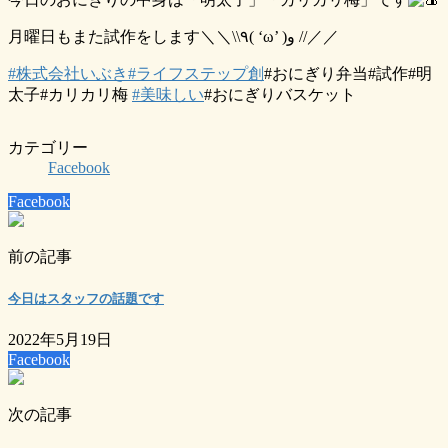
月曜日もまた試作をします＼＼\\٩( ‘ω’ )و //／／
#株式会社いぶき
#ライフステップ創
#おにぎり弁当#試作#明
太子#カリカリ梅
#美味しい
#おにぎりバスケット
カテゴリー
Facebook
Facebook
前の記事
今日はスタッフの話題です
2022年5月19日
Facebook
次の記事