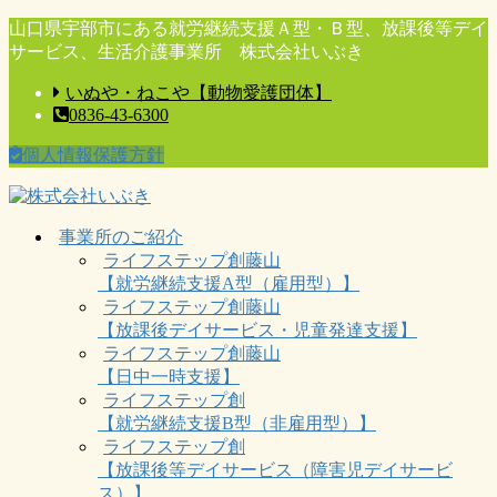
コ
ナ
山口県宇部市にある就労継続支援Ａ型・Ｂ型、放課後等デイ
ン
ビ
サービス、生活介護事業所 株式会社いぶき
テ
ゲ
いぬや・ねこや【動物愛護団体】
ン
ー
0836-43-6300
ツ
シ
に
ョ
個人情報保護方針
移
ン
動
に
移
動
事業所のご紹介
ライフステップ創藤山
【就労継続支援A型（雇用型）】
ライフステップ創藤山
【放課後デイサービス・児童発達支援】
ライフステップ創藤山
【日中一時支援】
ライフステップ創
【就労継続支援B型（非雇用型）】
ライフステップ創
【放課後等デイサービス（障害児デイサービ
ス）】