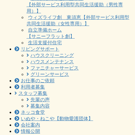
【外部サービス利用型共同生活援助（男性専
用）】
ウィズライフ創 東須恵【外部サービス利用型
共同生活援助（女性専用）】
自立準備ホーム
【サニーフラット創】
生活支援付住宅
リビングサポート
ハウスクリーニング
ハウスメンテナンス
ファニチャーサービス
グリーンサービス
お仕事のご依頼
利用者募集
スタッフ募集
先輩の声
募集内容
ネッコ食堂
いぬや・ねこや【動物愛護団体】
会社案内
情報公開